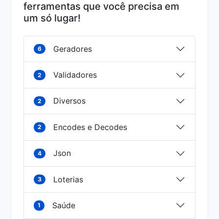
ferramentas que você precisa em
um só lugar!
Geradores
6
Validadores
2
Diversos
2
Encodes e Decodes
2
Json
4
Loterias
3
Saúde
1