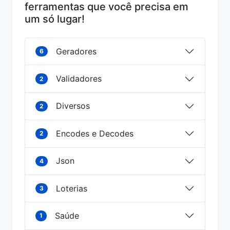
ferramentas que você precisa em
um só lugar!
Geradores
6
Validadores
2
Diversos
2
Encodes e Decodes
2
Json
4
Loterias
3
Saúde
1