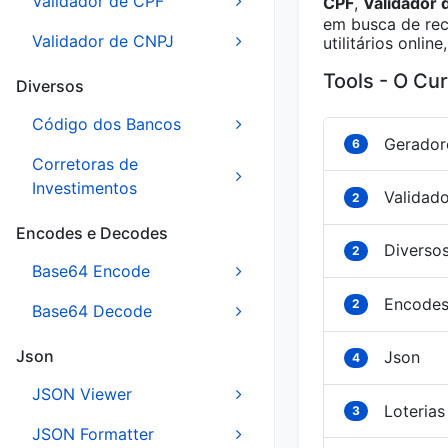
Validador de CPF
CPF
,
Validador 
em busca de rec
Validador de CNPJ
utilitários onli
Tools - O Cu
Diversos
Código dos Bancos
Gerador
6
Corretoras de
Investimentos
Validad
2
Encodes e Decodes
Diverso
2
Base64 Encode
Encodes
2
Base64 Decode
Json
Json
4
JSON Viewer
Loterias
3
JSON Formatter