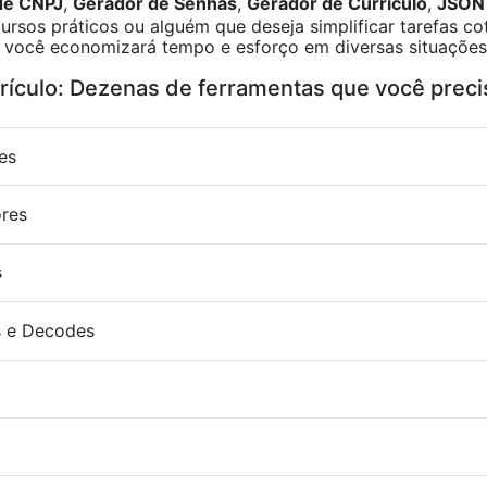
de CNPJ
,
Gerador de Senhas
,
Gerador de Currículo
,
JSON 
ursos práticos ou alguém que deseja simplificar tarefas c
ne, você economizará tempo e esforço em diversas situações
rrículo: Dezenas de ferramentas que você preci
es
ores
s
 e Decodes