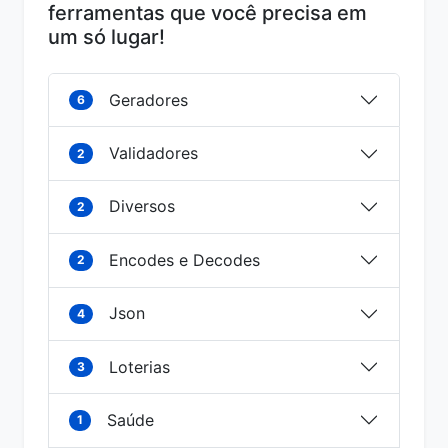
ferramentas que você precisa em
um só lugar!
Geradores
6
Validadores
2
Diversos
2
Encodes e Decodes
2
Json
4
Loterias
3
Saúde
1