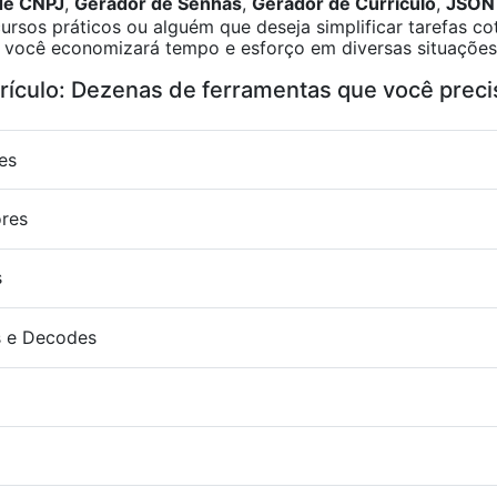
de CNPJ
,
Gerador de Senhas
,
Gerador de Currículo
,
JSON 
ursos práticos ou alguém que deseja simplificar tarefas c
ne, você economizará tempo e esforço em diversas situações
rrículo: Dezenas de ferramentas que você preci
es
ores
s
 e Decodes