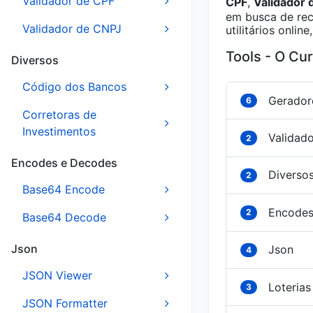
Validador de CPF
CPF
,
Validador 
em busca de rec
Validador de CNPJ
utilitários onli
Tools - O Cu
Diversos
Código dos Bancos
Gerador
6
Corretoras de
Investimentos
Validad
2
Encodes e Decodes
Diverso
2
Base64 Encode
Encodes
2
Base64 Decode
Json
Json
4
JSON Viewer
Loterias
3
JSON Formatter