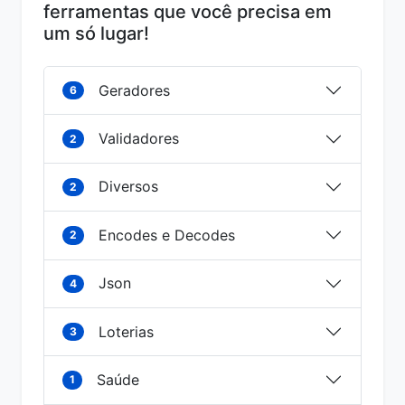
ferramentas que você precisa em
um só lugar!
Geradores
6
Validadores
2
Diversos
2
Encodes e Decodes
2
Json
4
Loterias
3
Saúde
1