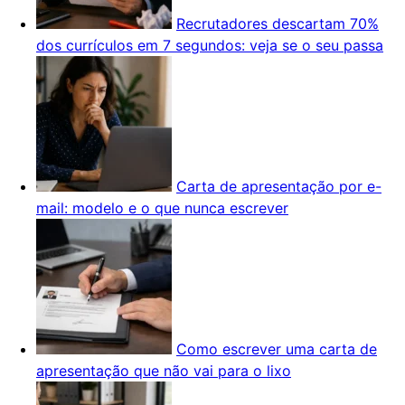
Recrutadores descartam 70%
dos currículos em 7 segundos: veja se o seu passa
Carta de apresentação por e-
mail: modelo e o que nunca escrever
Como escrever uma carta de
apresentação que não vai para o lixo