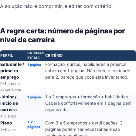
A solução não é comprimir, é editar com critério.
A regra certa: número de páginas por
nível de carreira
PÁGINAS
PERFIL
CRITÉRIO
IDEAIS
Estudante /
Formação, cursos, habilidades e projetos
1 página
primeiro
cabem em 1 página. Não force o conteúdo
emprego
para 2, parece que você está inventando.
0–1 ano de
experiência
Júnior /
1 a 2 empregos + formação + habilidades.
1 página
início de
Caberá confortavelmente em 1 página bem
carreira
organizada.
1–3 anos
1–2
Pleno
Com 3 a 5 empregos e certificações, 2
páginas
páginas podem ser necessárias e são
3–8 anos
totalmente aceitáveis.