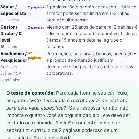
Sênior /
2 páginas são o padrão adequado. Histórico
2 páginas
Especialista
anterior pode ser resumido em 1–2 linhas
para não ultrapassar.
8–15 anos
Gestor /
Mesmo com 25 anos de carreira, 2 páginas é
2 páginas
Diretor / C-
o limite para o mercado corporativo. Liste os
level
últimos 15 anos em detalhe; agrupe o
restante.
15+ anos
3+
Acadêmico /
Publicações, pesquisas, bancas, orientações
páginas
Pesquisador
e projetos de extensão justificam
documentos longos. Regras diferentes das
Currículo
corporativas.
Lattes / CV
acadêmico
O teste do conteúdo:
Para cada item no seu currículo,
pergunte:
"Este item ajuda o recrutador a me contratar
para esta vaga específica?"
Se a resposta for não, não
importa o quanto você se orgulha daquilo , ele deve ser
cortado ou resumido. A edição com critério é o que
separa um currículo de 2 páginas poderoso de um
currículo de 2 páginas diluído.