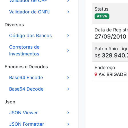
Validador de CPF
Status
Validador de CNPJ
ATIVA
Diversos
Data de Regist
Código dos Bancos
27/09/2010
Corretoras de
Patrimônio Líq
Investimentos
329.940.
R$
Encodes e Decodes
Endereço
AV. BRIGADEI
Base64 Encode
Base64 Decode
Json
JSON Viewer
JSON Formatter