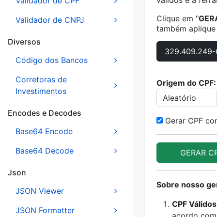
válidos é a ferr
Validador de CPF
Clique em "
GER
Validador de CNPJ
também aplique
Diversos
329.409.249-
Código dos Bancos
Corretoras de
Origem do CPF:
Investimentos
Encodes e Decodes
Gerar CPF co
Base64 Encode
Base64 Decode
GERAR C
Json
Sobre nosso ge
JSON Viewer
CPF Válidos
JSON Formatter
acordo com a