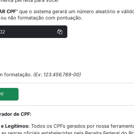
amenta perfeita para você!
AR CPF
" que o sistema gerará um número aleatório e válid
 ou não formatação com pontuação.
02
m formatação.
(Ex: 123.456.789-00)
PF
rador de CPF:
 e Legítimos:
Todos os CPFs gerados por nossa ferramenta
s regras oficiais estabelecidas pela Receita Federal do Bras