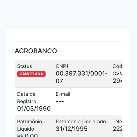
AGROBANCO
Status
CNPJ
Código
00.397.331/0001-
CVM
CANCELADA
2941
07
Data de
E-mail
---
Registro
01/03/1990
Patrimônio
Patrimônio Declarado
Telefone
31/12/1995
22217
Líquido
0,00
R$