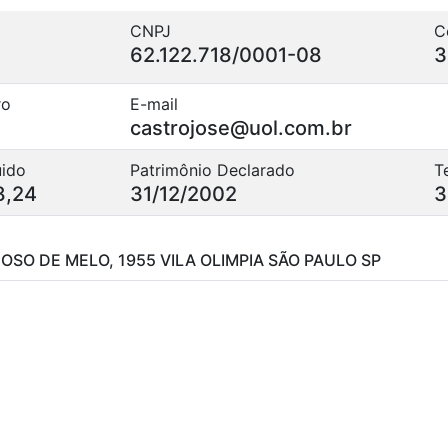
CNPJ
C
62.122.718/0001-08
3
ro
E-mail
castrojose@uol.com.br
uido
Patrimônio Declarado
T
8,24
31/12/2002
3
DOSO DE MELO, 1955 VILA OLIMPIA SÃO PAULO SP