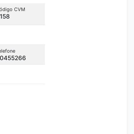
ódigo CVM
158
elefone
0455266