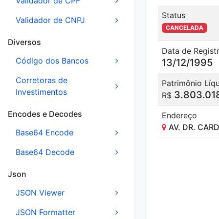
Validador de CPF
Status
Validador de CNPJ
CANCELADA
Diversos
Data de Regist
Código dos Bancos
13/12/1995
Corretoras de
Patrimônio Líq
Investimentos
3.803.01
R$
Encodes e Decodes
Endereço
AV. DR. CAR
Base64 Encode
Base64 Decode
Json
JSON Viewer
JSON Formatter