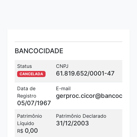
BANCOCIDADE
Status
CNPJ
Cód
61.819.652/0001-47
19
CANCELADA
Data de
E-mail
gerproc.cicor@bancocidad
Registro
05/07/1967
Patrimônio
Patrimônio Declarado
Tel
31/12/2003
31
Líquido
0,00
R$