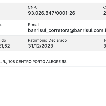
CNPJ
C
93.026.847/0001-26
ro
E-mail
banrisul_corretora@banrisul.com.
uido
Patrimônio Declarado
T
21,52
31/12/2023
3
JR., 108 CENTRO PORTO ALEGRE RS