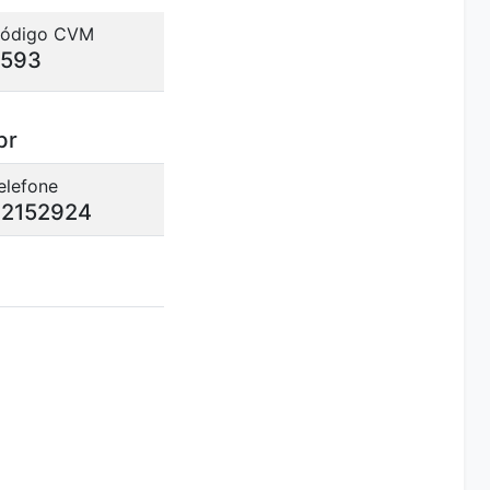
ódigo CVM
2593
br
elefone
2152924