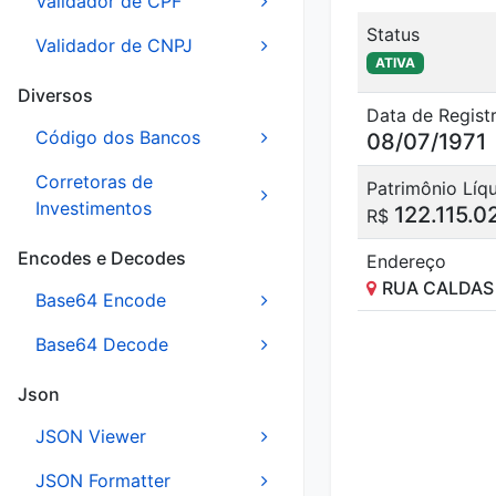
Validador de CPF
Status
Validador de CNPJ
ATIVA
Diversos
Data de Regist
Código dos Bancos
08/07/1971
Corretoras de
Patrimônio Líq
Investimentos
122.115.0
R$
Encodes e Decodes
Endereço
RUA CALDAS 
Base64 Encode
Base64 Decode
Json
JSON Viewer
JSON Formatter