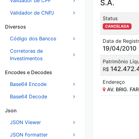
Validador de CPF
S.A.
Validador de CNPJ
Status
Diversos
CANCELADA
Código dos Bancos
Data de Regist
19/04/2010
Corretoras de
Investimentos
Patrimônio Líq
142.472.
R$
Encodes e Decodes
Endereço
Base64 Encode
AV. BRIG. FA
Base64 Decode
Json
JSON Viewer
JSON Formatter