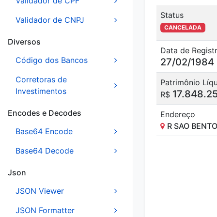
Validador de CPF
Status
Validador de CNPJ
CANCELADA
Diversos
Data de Regist
Código dos Bancos
27/02/1984
Corretoras de
Patrimônio Líq
Investimentos
17.848.25
R$
Encodes e Decodes
Endereço
R SAO BENTO
Base64 Encode
Base64 Decode
Json
JSON Viewer
JSON Formatter