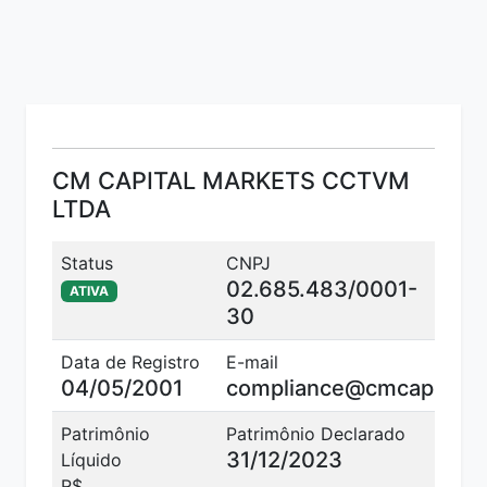
CM CAPITAL MARKETS CCTVM
LTDA
Status
CNPJ
Códi
02.685.483/0001-
CVM
ATIVA
347
30
Data de Registro
E-mail
04/05/2001
compliance@cmcapital.c
Patrimônio
Patrimônio Declarado
Tele
31/12/2023
384
Líquido
R$