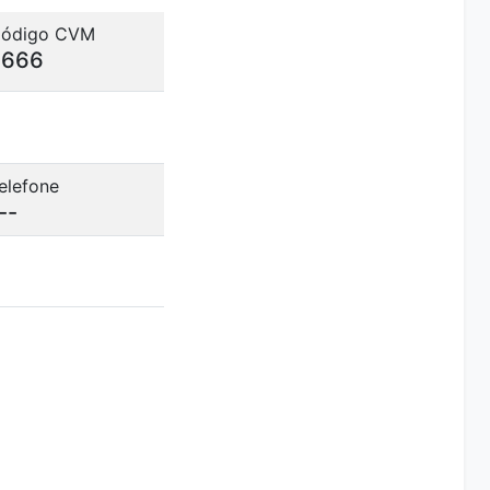
ódigo CVM
2666
elefone
--