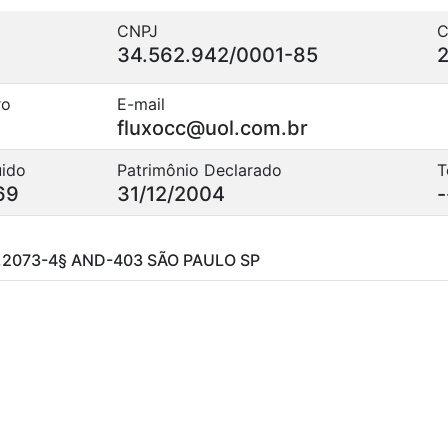
CNPJ
C
34.562.942/0001-85
ro
E-mail
fluxocc@uol.com.br
uido
Patrimônio Declarado
T
69
31/12/2004
-
,2073-4§ AND-403 SÃO PAULO SP