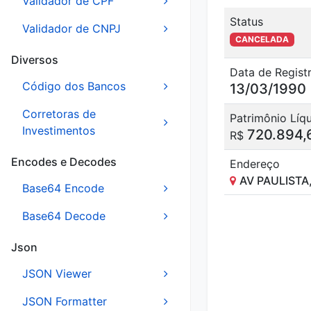
Validador de CPF
Status
Validador de CNPJ
CANCELADA
Diversos
Data de Regist
Código dos Bancos
13/03/1990
Corretoras de
Patrimônio Líq
Investimentos
720.894,
R$
Encodes e Decodes
Endereço
AV PAULISTA
Base64 Encode
Base64 Decode
Json
JSON Viewer
JSON Formatter