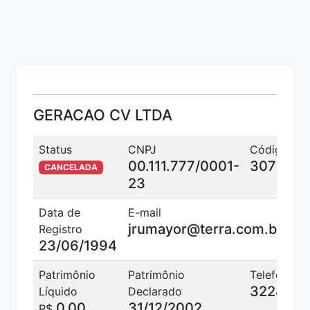
GERACAO CV LTDA
Status
CNPJ
Código C
00.111.777/0001-
3077
CANCELADA
23
Data de
E-mail
jrumayor@terra.com.br
Registro
23/06/1994
Patrimônio
Patrimônio
Telefone
3228001
Líquido
Declarado
0,00
31/12/2002
R$