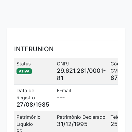
INTERUNION
Status
CNPJ
Código
29.621.281/0001-
CVM
ATIVA
876
81
Data de
E-mail
---
Registro
27/08/1985
Patrimônio
Patrimônio Declarado
Telefone
31/12/1995
253772
Líquido
R$