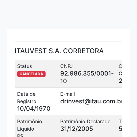
ITAUVEST S.A. CORRETORA
Status
CNPJ
Código
92.986.355/0001-
CVM
CANCELADA
2585
10
Data de
E-mail
drinvest@itau.com.br
Registro
10/04/1970
Patrimônio
Patrimônio Declarado
Telefon
31/12/2005
50198
Líquido
R$