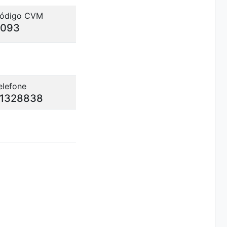
ódigo CVM
093
elefone
1328838