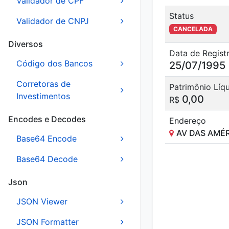
Validador de CPF
Status
Validador de CNPJ
CANCELADA
Diversos
Data de Regist
Código dos Bancos
25/07/1995
Corretoras de
Patrimônio Líq
Investimentos
0,00
R$
Encodes e Decodes
Endereço
AV DAS AMÉR
Base64 Encode
Base64 Decode
Json
JSON Viewer
JSON Formatter