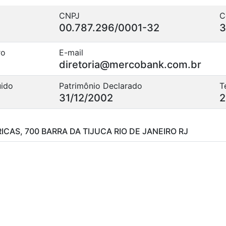
CNPJ
C
00.787.296/0001-32
3
ro
E-mail
diretoria@mercobank.com.br
uido
Patrimônio Declarado
T
31/12/2002
2
ICAS, 700 BARRA DA TIJUCA RIO DE JANEIRO RJ