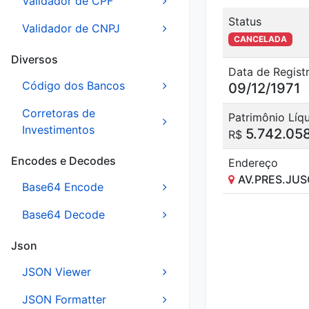
Validador de CPF
Status
Validador de CNPJ
CANCELADA
Diversos
Data de Regist
Código dos Bancos
09/12/1971
Corretoras de
Patrimônio Líq
Investimentos
5.742.05
R$
Encodes e Decodes
Endereço
AV.PRES.JUS
Base64 Encode
Base64 Decode
Json
JSON Viewer
JSON Formatter