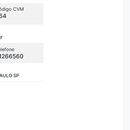
ódigo CVM
64
r
elefone
1266560
PAULO SP