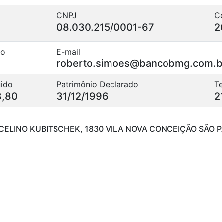
CNPJ
C
08.030.215/0001-67
2
ro
E-mail
roberto.simoes@bancobmg.com.b
uido
Patrimônio Declarado
T
8,80
31/12/1996
2
CELINO KUBITSCHEK, 1830 VILA NOVA CONCEIÇÃO SÃO 