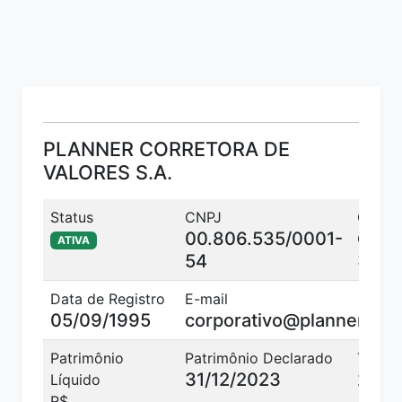
PLANNER CORRETORA DE
VALORES S.A.
Status
CNPJ
Códig
00.806.535/0001-
CVM
ATIVA
3107
54
Data de Registro
E-mail
05/09/1995
corporativo@planner.com
Patrimônio
Patrimônio Declarado
Telefo
31/12/2023
2172
Líquido
R$