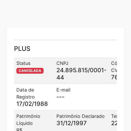
PLUS
Status
CNPJ
Código
24.895.815/0001-
CVM
CANCELADA
760
44
Data de
E-mail
---
Registro
17/02/1988
Patrimônio
Patrimônio Declarado
Telefone
31/12/1997
22463
Líquido
R$