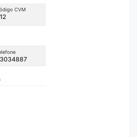
ódigo CVM
12
elefone
3034887
G