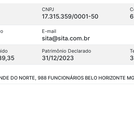
CNPJ
C
17.315.359/0001-50
6
ro
E-mail
sita@sita.com.br
uido
Patrimônio Declarado
T
39,35
31/12/2023
3
ANDE DO NORTE, 988 FUNCIONÁRIOS BELO HORIZONTE M