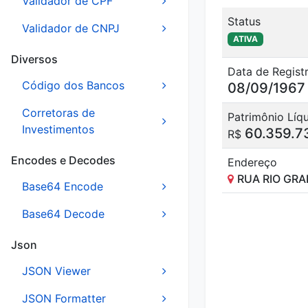
Validador de CPF
Status
Validador de CNPJ
ATIVA
Diversos
Data de Regist
Código dos Bancos
08/09/1967
Corretoras de
Patrimônio Líq
Investimentos
60.359.7
R$
Encodes e Decodes
Endereço
RUA RIO GR
Base64 Encode
Base64 Decode
Json
JSON Viewer
JSON Formatter