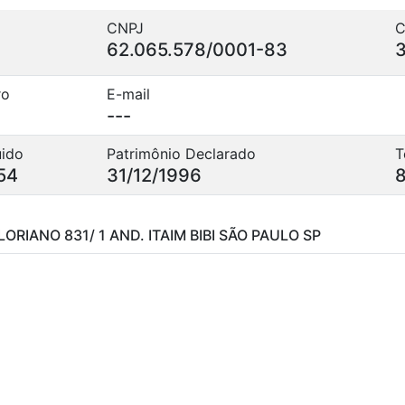
CNPJ
C
62.065.578/0001-83
ro
E-mail
---
uido
Patrimônio Declarado
T
54
31/12/1996
ORIANO 831/ 1 AND. ITAIM BIBI SÃO PAULO SP