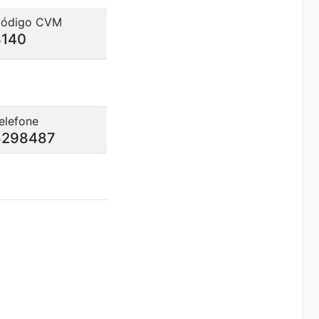
ódigo CVM
3140
elefone
8298487