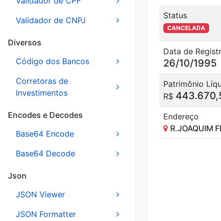
Validador de CPF
Status
Validador de CNPJ
CANCELADA
Diversos
Data de Regist
Código dos Bancos
26/10/1995
Corretoras de
Patrimônio Líq
Investimentos
443.670,
R$
Encodes e Decodes
Endereço
R.JOAQUIM FL
Base64 Encode
Base64 Decode
Json
JSON Viewer
JSON Formatter